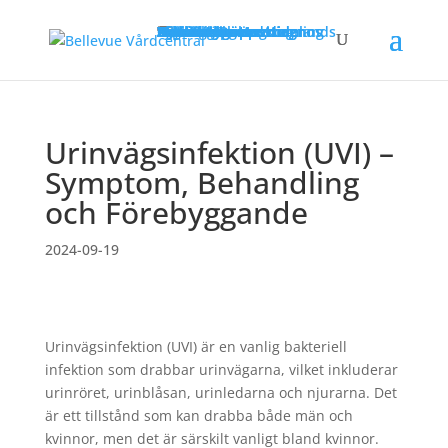
Aktuellt
Lista dig hos oss
Mottagningar
Allmänläkare
Diabetesmottagning
Dietist
Distriktssköterskor
Fysioterapeut
Gynekolog
Psykolog
Kurator
Vaccinationsmottagning
Avgifter
Personal
Om oss
Kontakt & öppettider
Avvikande öppettider
Arbeta hos oss
Läkarintyg
Läkarintyg med diagnos
Studier/Arbete utomlands
Nyheter
Bellevue Online
Urinvägsinfektion (UVI) –
Symptom, Behandling
och Förebyggande
2024-09-19
Urinvägsinfektion (UVI) är en vanlig bakteriell
infektion som drabbar urinvägarna, vilket inkluderar
urinröret, urinblåsan, urinledarna och njurarna. Det
är ett tillstånd som kan drabba både män och
kvinnor, men det är särskilt vanligt bland kvinnor.