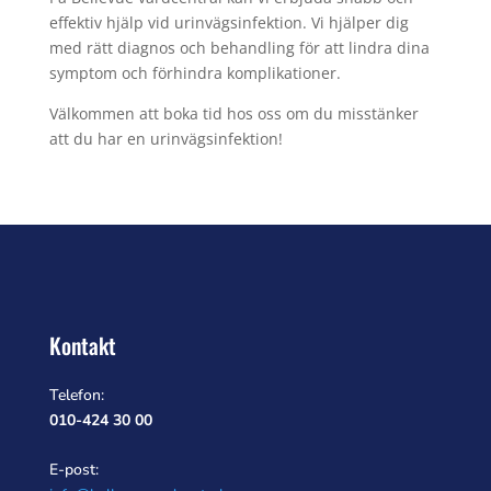
effektiv hjälp vid urinvägsinfektion. Vi hjälper dig
med rätt diagnos och behandling för att lindra dina
symptom och förhindra komplikationer.
Välkommen att boka tid hos oss om du misstänker
att du har en urinvägsinfektion!
Kontakt
Telefon:
010-424 30 00
E-post: