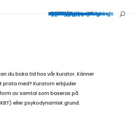
Aktuellt
Lista dig hos oss
Mottagningar
Allmänläkare
Diabetesmottagning
Dietist
Distriktssköterskor
Fysioterapeut
Gynekolog
Psykolog
Kurator
Vaccinationsmottagning
Avgifter
Personal
Om oss
Kontakt & öppettider
Avvikande öppettider
Arbeta hos oss
Läkarintyg
Läkarintyg med diagnos
Studier/Arbete utomlands
Nyheter
Bellevue Online
an du boka tid hos vår kurator. Känner
t prata med? Kuratorn erbjuder
form av samtal som baseras på
(KBT) eller psykodynamisk grund.